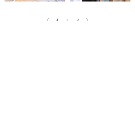
1
2
3
Previous
Next
La card per una
vacanza perfetta