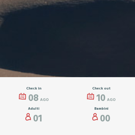
Check in
Check out
08
10
AGO
AGO
Adulti
Bambini
01
00