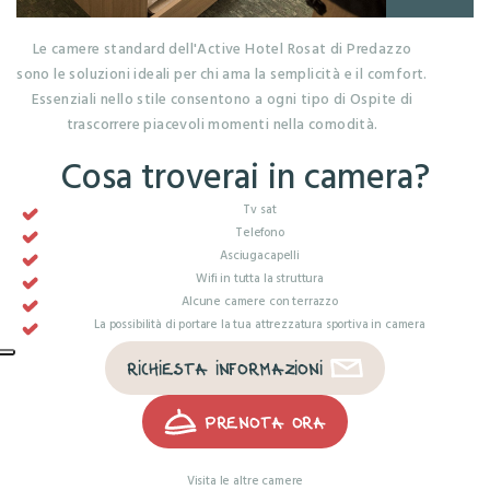
Le camere standard dell'Active Hotel Rosat di Predazzo
sono le soluzioni ideali per chi ama la semplicità e il comfort.
Essenziali nello stile consentono a ogni tipo di Ospite di
trascorrere piacevoli momenti nella comodità.
Cosa troverai in camera?
Tv sat
Telefono
Asciugacapelli
Wifi in tutta la struttura
Alcune camere con terrazzo
La possibilità di portare la tua attrezzatura sportiva in camera
RICHIESTA INFORMAZIONI
PRENOTA ORA
Visita le altre camere