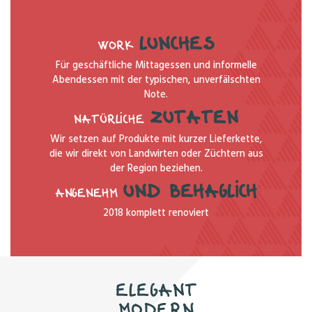
LUNCHES
WORK
Für geschäftliche Mittagessen und informelle
Abendessen mit der typischen, unverfälschten
Note.
ZUTATEN
NATÜRLICHE
Wir setzen auf Produkte mit kurzer Lieferkette,
die wir direkt von Landwirten oder Züchtern aus
der Region beziehen.
UND BEHAGLICH
ANGENEHM
2018 komplett renoviert
Elegant
modern