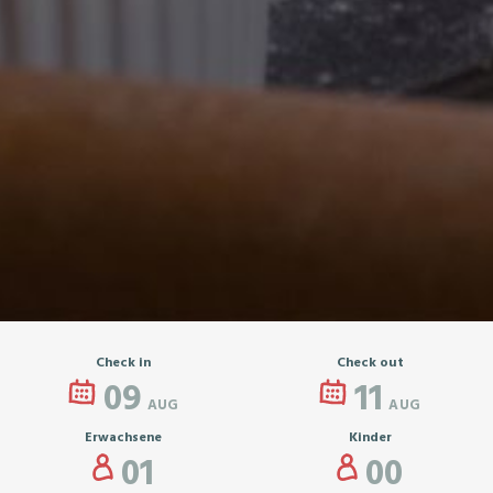
Check in
Check out
09
11
AUG
AUG
Erwachsene
Kinder
01
00