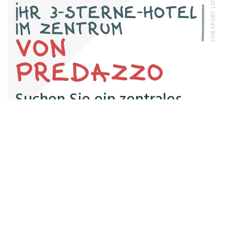
FOR SPORT LOVERS
IHR 3-STERNE-HOTEL
IM ZENTRUM
VON
PREDAZZO
Suchen Sie ein zentrales
Hotel
ganz in der Nähe der
Skipisten?
Wir haben für Sie eine moderne und noch behaglichere
Atmosphäre geschaffen, damit Sie Ihren Urlaub in den
Bergen ohne Verzicht auf jeglichen Komfort verbringen
können.